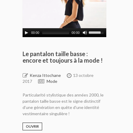
00:00
00:00
Le pantalon taille basse :
encore et toujours à la mode !
Kenza Ittochane
13 octobre
2017
Mode
Particularité stylistique des années 2000, le
pantalon taille basse est le signe distinctif
d’une génération en quête d’une identité
vestimentaire singulière !
OUVRIR