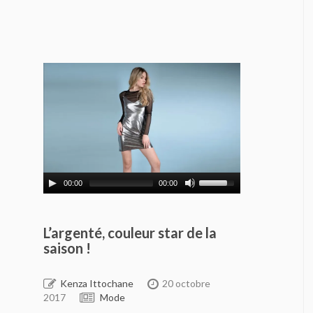
00:00
00:00
L’argenté, couleur star de la
saison !
Kenza Ittochane
20 octobre
2017
Mode