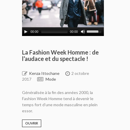
00:00
00:00
La Fashion Week Homme : de
l’audace et du spectacle !
Kenza Ittochane
2 octobre
2017
Mode
Généralisée à la fin des années 2000, la
Fashion Week Homme tend à devenir le
temps fort d’une mode masculine en plein
essor.
OUVRIR