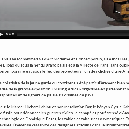
00:00
u Musée Mohammed VI d’Art Moderne et Contemporain, au Africa Desi
e Bilbao ou sous la nef du grand palais et à la Villette de Paris, sans oubl
ontemporaine est sous le feu des projecteurs, loin des clichés d’une Afri
a créativité de la jeune garde du continent a été particulièrement bie
adre de la grande exposition « Making Africa » organisée en partenariat a
raphistes et designers de plusieurs dizaines de pays.
our le Maroc : Hicham Lahlou et son installation Dar, le kényan Cyrus Ka
e fusils pour dénoncer les guerres civiles, le canapé et pouf tressé d’A
echnologie de Dominique Pétot, les tables et tabourets asymétriques Ta
extiles, l’immense créativité des designers africains dans leur réinterpr