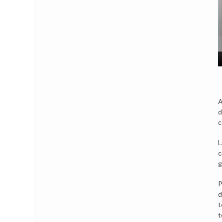
A
d
c
L
c
g
P
d
t
t