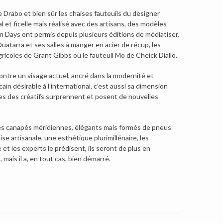
 Drabo et bien sûr les chaises fauteuils du designer
 et ficelle mais réalisé avec des artisans, des modèles
gn Days ont permis depuis plusieurs éditions de médiatiser,
arra et ses salles à manger en acier de récup, les
gricoles de Grant Gibbs ou le fauteuil Mo de Cheick Diallo.
ontre un visage actuel, ancré dans la modernité et
cain désirable à l’international, c’est aussi sa dimension
ves des créatifs surprennent et posent de nouvelles
s canapés méridiennes, élégants mais formés de pneus
se artisanale, une esthétique plurimillénaire, les
t les experts le prédisent, ils seront de plus en
mais il a, en tout cas, bien démarré.