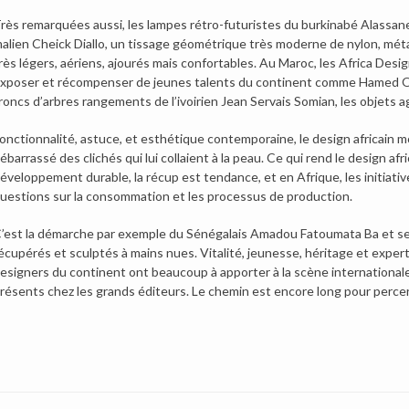
rès remarquées aussi, les lampes rétro-futuristes du burkinabé Alassane
alien Cheick Diallo, un tissage géométrique très moderne de nylon, métal
rès légers, aériens, ajourés mais confortables. Au Maroc, les Africa Desi
xposer et récompenser de jeunes talents du continent comme Hamed Ouat
roncs d’arbres rangements de l’ivoirien Jean Servais Somian, les objets a
onctionnalité, astuce, et esthétique contemporaine, le design africain m
ébarrassé des clichés qui lui collaient à la peau. Ce qui rend le design afri
éveloppement durable, la récup est tendance, et en Afrique, les initiati
uestions sur la consommation et les processus de production.
’est la démarche par exemple du Sénégalais Amadou Fatoumata Ba et se
écupérés et sculptés à mains nues. Vitalité, jeunesse, héritage et experti
esigners du continent ont beaucoup à apporter à la scène internationale e
résents chez les grands éditeurs. Le chemin est encore long pour percer, 