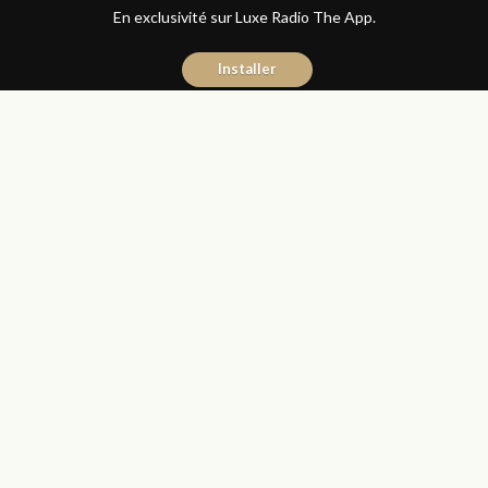
En exclusivité sur Luxe Radio The App.
Installer
Hicham El Kadiri
6 décembre 2016
Automobile
Partager