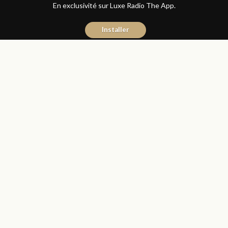
En exclusivité sur Luxe Radio The App.
Installer
Donia Hachem
19 janvier 2017
Sciences et Santé
Partager