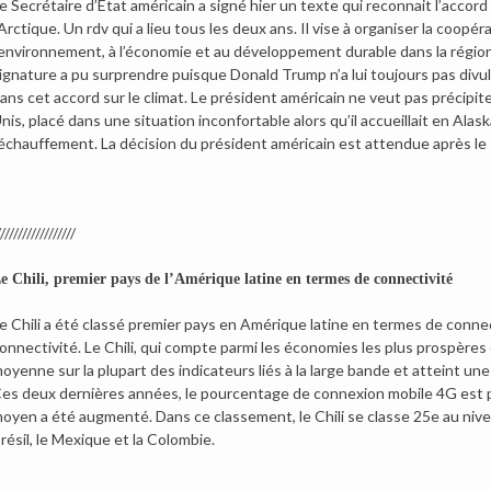
e Secrétaire d’Etat américain a signé hier un texte qui reconnait l’accord
’Arctique. Un rdv qui a lieu tous les deux ans. Il vise à organiser la coopér
’environnement, à l’économie et au développement durable dans la région p
ignature a pu surprendre puisque Donald Trump n’a lui toujours pas divu
ans cet accord sur le climat. Le président américain ne veut pas précipiter
nis, placé dans une situation inconfortable alors qu’il accueillait en Al
échauffement. La décision du président américain est attendue après le 
/////////////////
e Chili, premier pays de l’Amérique latine en termes de connectivité
e Chili a été classé premier pays en Amérique latine en termes de connect
onnectivité. Le Chili, qui compte parmi les économies les plus prospères
oyenne sur la plupart des indicateurs liés à la large bande et atteint 
es deux dernières années, le pourcentage de connexion mobile 4G est 
oyen a été augmenté. Dans ce classement, le Chili se classe 25e au nivea
résil, le Mexique et la Colombie.