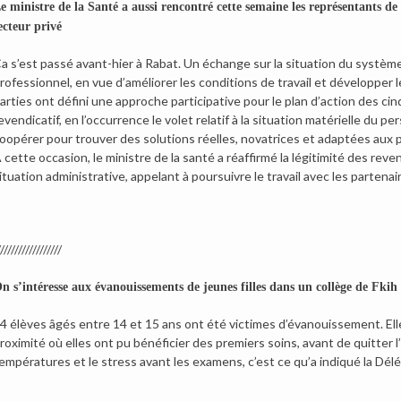
e ministre de la Santé a aussi rencontré cette semaine les représentants de
ecteur privé
a s’est passé avant-hier à Rabat. Un échange sur la situation du systèm
rofessionnel, en vue d’améliorer les conditions de travail et développer
arties ont défini une approche participative pour le plan d’action des cinq
evendicatif, en l’occurrence le volet relatif à la situation matérielle du
oopérer pour trouver des solutions réelles, novatrices et adaptées aux 
 cette occasion, le ministre de la santé a réaffirmé la légitimité des reven
ituation administrative, appelant à poursuivre le travail avec les parten
/////////////////
n s’intéresse aux évanouissements de jeunes filles dans un collège de Fkih
4 élèves âgés entre 14 et 15 ans ont été victimes d’évanouissement. Ell
roximité où elles ont pu bénéficier des premiers soins, avant de quitter 
empératures et le stress avant les examens, c’est ce qu’a indiqué la Délé