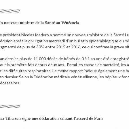
/////////////////
n nouveau ministre de la Santé au Vénézuela
e président Nicolas Maduro a nommé un nouveau ministre de la Santé Luis
écision après la divulgation mercredi d’un bulletin épidémiologique du min
ugmenté de plus de 30% entre 2015 et 2016, ce qui confirme la grave situ
’an dernier, plus de 11 000 décès de bébés de 0 à 1 an ont été enregistrés
our la première fois depuis deux ans. Parmi les causes de mortalité, les 
t les difficultés respiratoires. Le même rapport indique également une 
’an dernier. Selon la Fédération médicale vénézuélienne, les hôpitaux 
écessaires.
/////////////////
ex Tillerson signe une déclaration saluant l’accord de Paris