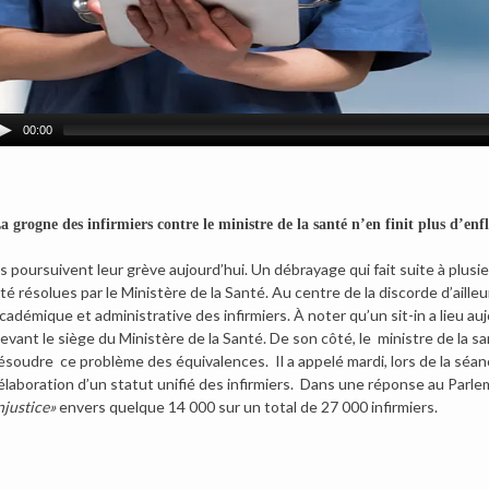
00:00
a grogne des infirmiers contre le ministre de la santé n’en finit plus d’enfl
ls poursuivent leur grève aujourd’hui. Un débrayage qui fait suite à plusi
té résolues par le Ministère de la Santé. Au centre de la discorde d’ailleu
cadémique et administrative des infirmiers. À noter qu’un sit-in a lieu aujo
evant le siège du Ministère de la Santé. De son côté, le ministre de la sa
ésoudre ce problème des équivalences. Il a appelé mardi, lors de la séan
’élaboration d’un statut unifié des infirmiers. Dans une réponse au Parlem
njustice»
envers quelque 14 000 sur un total de 27 000 infirmiers.