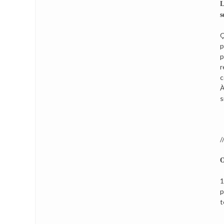
L
s
Ç
p
p
r
c
À
s
//
O
1
p
t