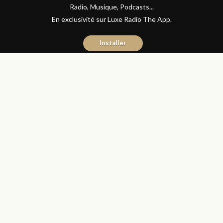
Radio, Musique, Podcasts...
En exclusivité sur Luxe Radio The App.
Installer
Naïma Mouaddine
4 octobre 2017
Les Matins Luxe
Partager