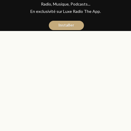
Radio, Musique, Podcasts...
En exclusivité sur Luxe Radio The App.
Installer
Naïma Mouaddine
17 novembre 2017
Les Matins Luxe
Partager