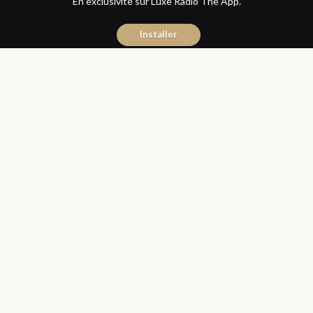
En exclusivité sur Luxe Radio The App.
Installer
Naïma Mouaddine
14 juin 2016
Les Matins Luxe
Partager