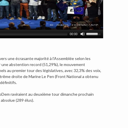
00:00
vers une écrasante majorité à l’Assemblée selon les
r une abstention record (51,29%), le mouvement
els au premier tour des législatives, avec 32,3% des voix,
xtrême droite de Marine Le Pen (Front National a obtenu
éfinitifs.
 MoDem raviraient au deuxième tour dimanche prochain
absolue (289 élus).