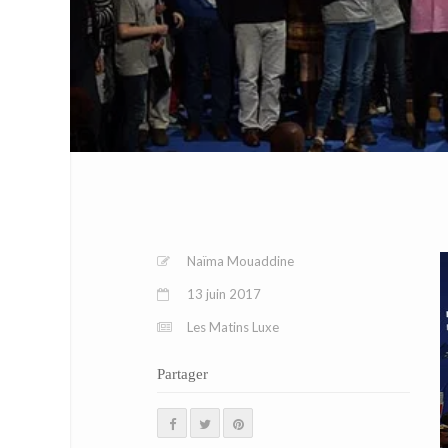
Naïma Mouaddine
13 juin 2017
Les Matins Luxe
Partager