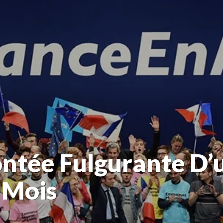
ntée Fulgurante D
 Mois