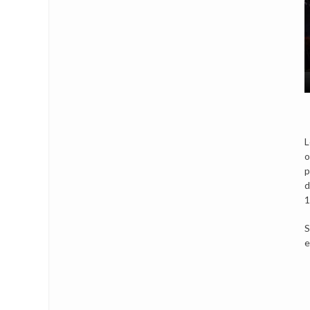
L
o
p
d
1
S
e