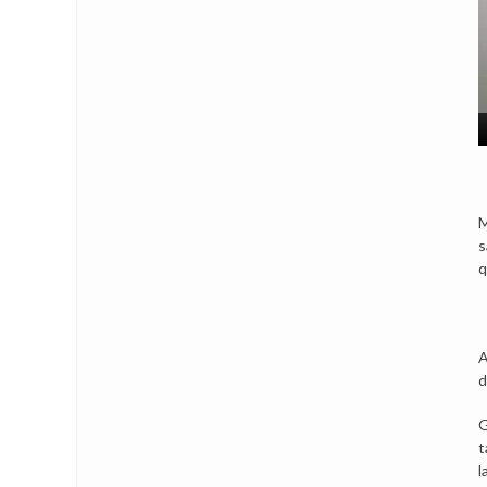
M
s
q
A
d
G
t
l