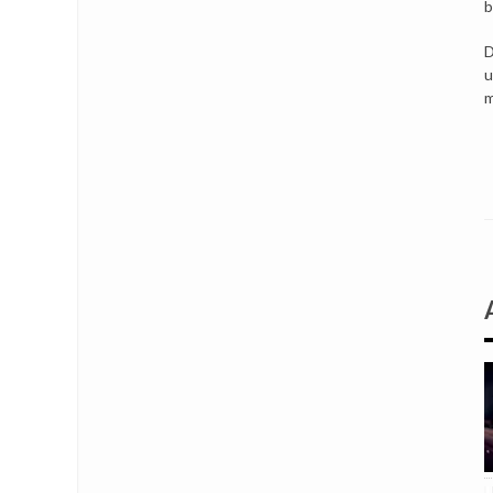
b
D
u
m