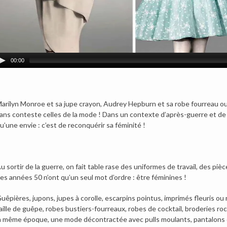
00:00
arilyn Monroe et sa jupe crayon, Audrey Hepburn et sa robe fourreau o
ans conteste celles de la mode ! Dans un contexte d’après-guerre et de 
u’une envie : c’est de reconquérir sa féminité !
u sortir de la guerre, on fait table rase des uniformes de travail, des pi
es années 50 n’ont qu’un seul mot d’ordre : être féminines !
uêpières, jupons, jupes à corolle, escarpins pointus, imprimés fleuris ou r
aille de guêpe, robes bustiers-fourreaux, robes de cocktail, broderies roc
a même époque, une mode décontractée avec pulls moulants, pantalons co