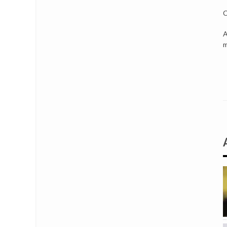
C
A
m