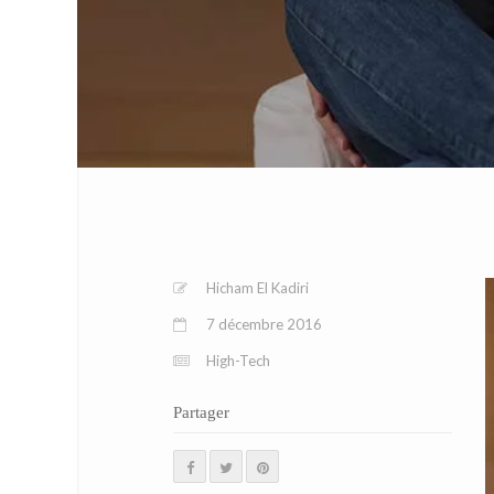
Hicham El Kadiri
7 décembre 2016
High-Tech
Partager