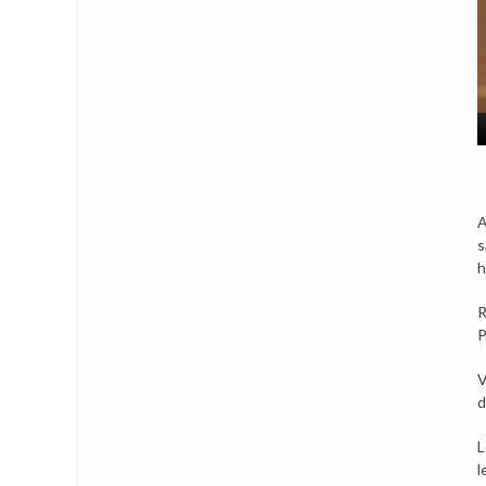
A
s
h
R
P
V
d
L
l