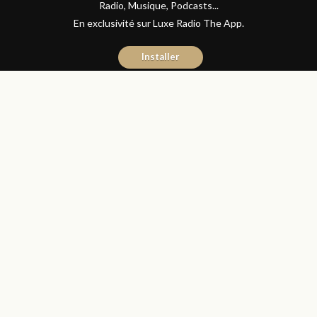
Radio, Musique, Podcasts...
En exclusivité sur Luxe Radio The App.
Installer
Naïma Mouaddine
27 janvier 2017
Les Matins Luxe
Partager