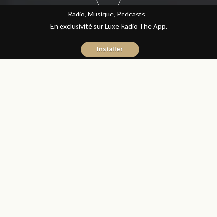
Radio, Musique, Podcasts...
En exclusivité sur Luxe Radio The App.
Installer
Naïma Mouaddine
27 janvier 2017
Les Matins Luxe
Partager