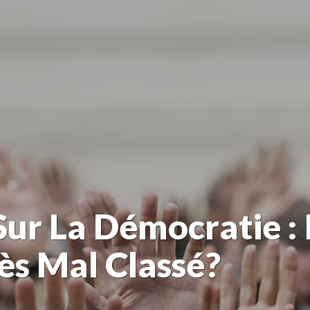
ur La Démocratie :
ès Mal Classé?