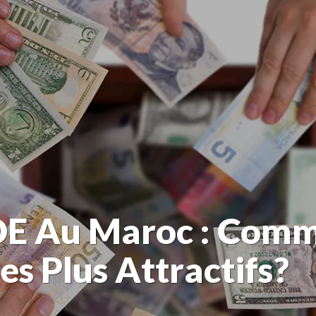
IDE Au Maroc : Com
es Plus Attractifs?