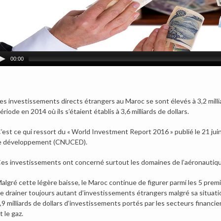
00:00
es investissements directs étrangers au Maroc se sont élevés à 3,2 milli
ériode en 2014 où ils s’étaient établis à 3,6 milliards de dollars.
’est ce qui ressort du « World Investment Report 2016 » publié le 21 ju
e développement (CNUCED).
es investissements ont concerné surtout les domaines de l’aéronautique
algré cette légère baisse, le Maroc continue de figurer parmi les 5 prem
e drainer toujours autant d’investissements étrangers malgré sa situation
,9 milliards de dollars d’investissements portés par les secteurs financ
t le gaz.