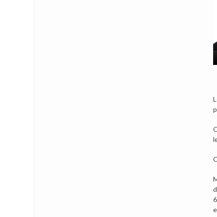
L
p
C
l
C
M
d
6
e