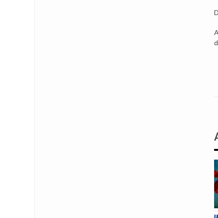
D
A
d