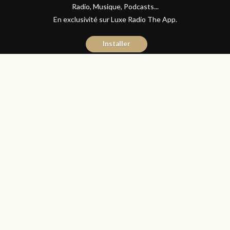
Radio, Musique, Podcasts...
En exclusivité sur Luxe Radio The App.
Installer
Naïma Mouaddine
13 juin 2016
Les Matins Luxe
Partager