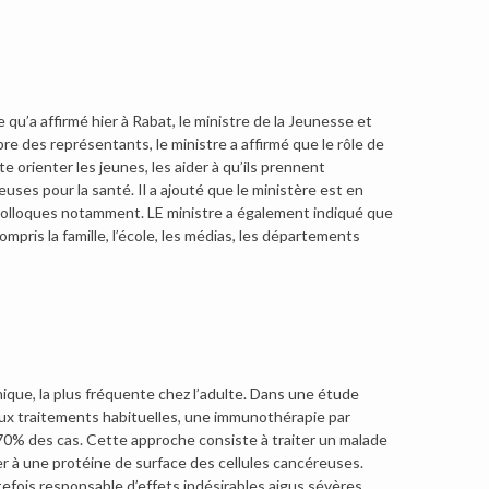
 qu’a affirmé hier à Rabat, le ministre de la Jeunesse et
e des représentants, le ministre a affirmé que le rôle de
te orienter les jeunes, les aider à qu’ils prennent
ses pour la santé. Il a ajouté que le ministère est en
 colloques notamment. LE ministre a également indiqué que
ompris la famille, l’école, les médias, les départements
que, la plus fréquente chez l’adulte. Dans une étude
aux traitements habituelles, une immunothérapie par
70% des cas. Cette approche consiste à traiter un malade
 à une protéine de surface des cellules cancéreuses.
tefois responsable d’effets indésirables aigus sévères.