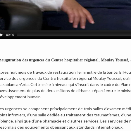
00:00
nauguration des urgences du Centre hospitalier régional, Moulay Youssef,
près huit mois de travaux de restauration, le ministre de la Santé, El Ho
ervice des urgences du Centre hospitalier régional Moulay Youssef, qui 
asablanca-Anfa. Cette mise à niveau, qui s’inscrit dans le cadre du Plan
nvestissement de plus de deux millions de dirhams, réparti entre le ministè
éveloppement humain.
es urgences se composent principalement de trois salles d’examen médica
oins infirmiers, d’une salle dédiée au traitement des traumatismes, d’u
iolence, ainsi que d’une pharmacie et d’autres services. Les services de
ésormais des équipements obéissant aux standards internationaux.