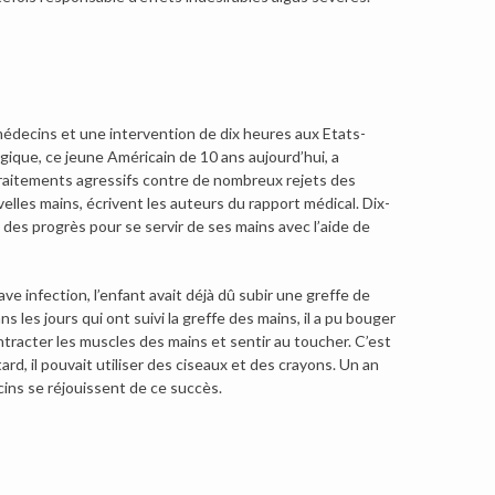
e médecins et une intervention de dix heures aux Etats-
gique, ce jeune Américain de 10 ans aujourd’hui, a
traitements agressifs contre de nombreux rejets des
velles mains, écrivent les auteurs du rapport médical. Dix-
e des progrès pour se servir de ses mains avec l’aide de
e infection, l’enfant avait déjà dû subir une greffe de
s les jours qui ont suivi la greffe des mains, il a pu bouger
ontracter les muscles des mains et sentir au toucher. C’est
 tard, il pouvait utiliser des ciseaux et des crayons. Un an
ecins se réjouissent de ce succès.