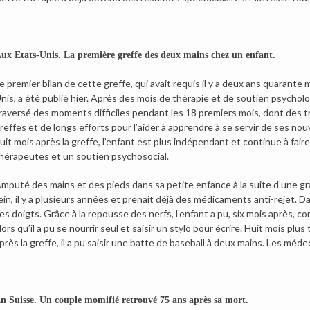
ux Etats-Unis. La première greffe des deux mains chez un enfant.
e premier bilan de cette greffe, qui avait requis il y a deux ans quarant
nis, a été publié hier. Après des mois de thérapie et de soutien psycholo
raversé des moments difficiles pendant les 18 premiers mois, dont des 
reffes et de longs efforts pour l’aider à apprendre à se servir de ses nou
uit mois après la greffe, l’enfant est plus indépendant et continue à fair
hérapeutes et un soutien psychosocial.
mputé des mains et des pieds dans sa petite enfance à la suite d’une grav
ein, il y a plusieurs années et prenait déjà des médicaments anti-rejet. Dan
es doigts. Grâce à la repousse des nerfs, l’enfant a pu, six mois après, c
lors qu’il a pu se nourrir seul et saisir un stylo pour écrire. Huit mois plus
près la greffe, il a pu saisir une batte de baseball à deux mains. Les méd
n Suisse. Un couple momifié retrouvé 75 ans après sa mort.