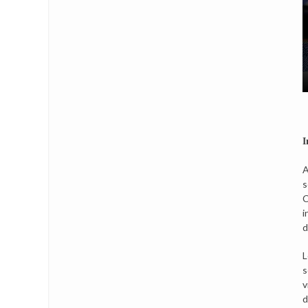
I
A
s
C
i
d
L
s
v
d