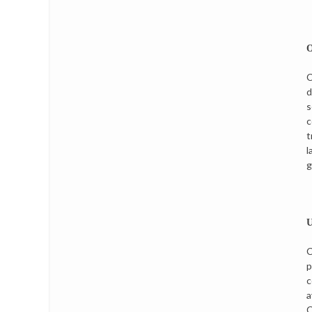
O
C
d
s
c
t
l
g
U
C
p
c
a
C