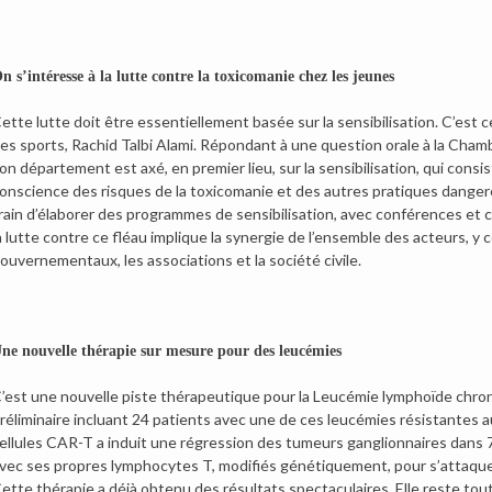
n s’intéresse à la lutte contre la toxicomanie chez les jeunes
ette lutte doit être essentiellement basée sur la sensibilisation. C’est ce
es sports, Rachid Talbi Alami. Répondant à une question orale à la Chambr
on département est axé, en premier lieu, sur la sensibilisation, qui consis
onscience des risques de la toxicomanie et des autres pratiques dangereu
rain d’élaborer des programmes de sensibilisation, avec conférences et
a lutte contre ce fléau implique la synergie de l’ensemble des acteurs, y c
ouvernementaux, les associations et la société civile.
ne nouvelle thérapie sur mesure pour des leucémies
’est une nouvelle piste thérapeutique pour la Leucémie lymphoïde chroni
réliminaire incluant 24 patients avec une de ces leucémies résistantes 
ellules CAR-T a induit une régression des tumeurs ganglionnaires dans 
vec ses propres lymphocytes T, modifiés génétiquement, pour s’attaquer
ette thérapie a déjà obtenu des résultats spectaculaires. Elle reste tou