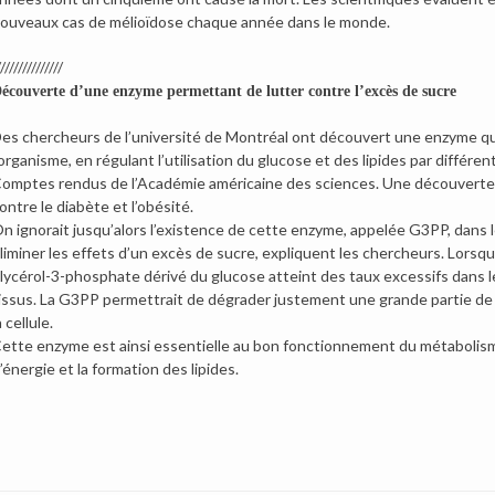
ouveaux cas de mélioïdose chaque année dans le monde.
//////////////
écouverte d’une enzyme permettant de lutter contre l’excès de sucre
es chercheurs de l’université de Montréal ont découvert une enzyme qui
’organisme, en régulant l’utilisation du glucose et des lipides par différ
omptes rendus de l’Académie américaine des sciences. Une découverte qu
ontre le diabète et l’obésité.
n ignorait jusqu’alors l’existence de cette enzyme, appelée G3PP, dans l
liminer les effets d’un excès de sucre, expliquent les chercheurs. Lorsq
lycérol-3-phosphate dérivé du glucose atteint des taux excessifs dans 
issus. La G3PP permettrait de dégrader justement une grande partie de
a cellule.
ette enzyme est ainsi essentielle au bon fonctionnement du métabolisme
’énergie et la formation des lipides.