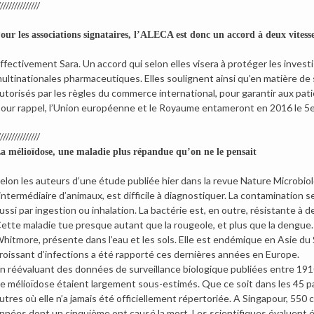
//////////////
our les associations signataires, l’ALECA est donc un accord à deux vitess
ffectivement Sara. Un accord qui selon elles visera à protéger les inves
ultinationales pharmaceutiques. Elles soulignent ainsi qu’en matière de
utorisés par les règles du commerce international, pour garantir aux pa
our rappel, l’Union européenne et le Royaume entameront en 2016 le 5e
//////////////
a mélioïdose, une maladie plus répandue qu’on ne le pensait
elon les auteurs d’une étude publiée hier dans la revue Nature Microbiol
’intermédiaire d’animaux, est difficile à diagnostiquer. La contamination se
ussi par ingestion ou inhalation. La bactérie est, en outre, résistante à 
ette maladie tue presque autant que la rougeole, et plus que la dengue.
hitmore, présente dans l’eau et les sols. Elle est endémique en Asie du 
roissant d’infections a été rapporté ces dernières années en Europe.
n réévaluant des données de surveillance biologique publiées entre 191
e mélioïdose étaient largement sous-estimés. Que ce soit dans les 45 pa
utres où elle n’a jamais été officiellement répertoriée. A Singapour, 550
nnées dont un cinquième ont causé la mort. Les scientifiques évaluent