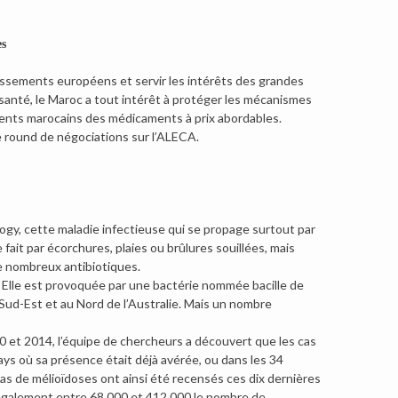
es
tissements européens et servir les intérêts des grandes
 santé, le Maroc a tout intérêt à protéger les mécanismes
tients marocains des médicaments à prix abordables.
 round de négociations sur l’ALECA.
ogy, cette maladie infectieuse qui se propage surtout par
 fait par écorchures, plaies ou brûlures souillées, mais
de nombreux antibiotiques.
 Elle est provoquée par une bactérie nommée bacille de
Sud-Est et au Nord de l’Australie. Mais un nombre
0 et 2014, l’équipe de chercheurs a découvert que les cas
ys où sa présence était déjà avérée, ou dans les 34
 cas de mélioïdoses ont ainsi été recensés ces dix dernières
 également entre 68.000 et 412.000 le nombre de