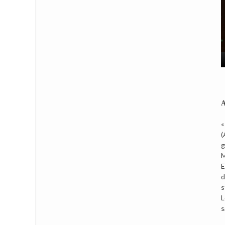
A
«
(
g
M
E
d
s
L
s