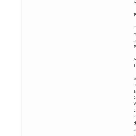
//
P
E
m
a
P
//
L
S
l
a
C
W
c
E
d
a
a