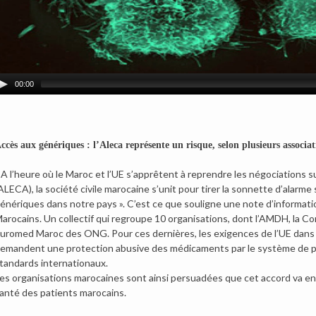
00:00
ccès aux génériques : l’Aleca représente un risque, selon plusieurs associa
 A l’heure où le Maroc et l’UE s’apprêtent à reprendre les négociations 
ALECA), la société civile marocaine s’unit pour tirer la sonnette d’alarm
énériques dans notre pays ». C’est ce que souligne une note d’information
arocains. Un collectif qui regroupe 10 organisations, dont l’AMDH, la C
uromed Maroc des ONG. Pour ces dernières, les exigences de l’UE dans 
emandent une protection abusive des médicaments par le système de prop
tandards internationaux.
es organisations marocaines sont ainsi persuadées que cet accord va ent
anté des patients marocains.