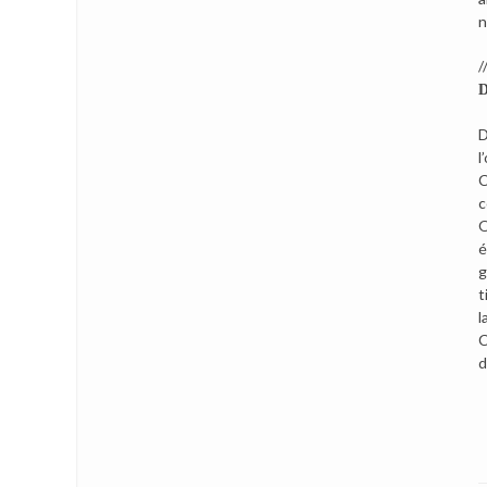
n
//
D
D
l
C
c
O
é
g
t
l
C
d