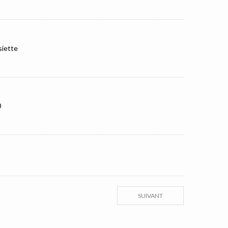
siette
0
SUIVANT