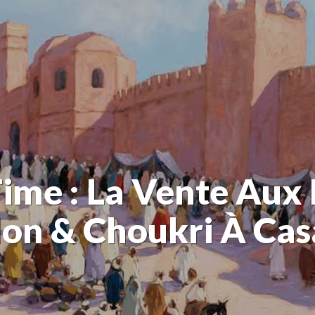
ime : La Vente Aux
don & Choukri À Cas