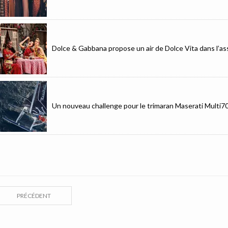
Dolce & Gabbana propose un air de Dolce Vita dans l’as
Un nouveau challenge pour le trimaran Maserati Multi7
PRÉCÉDENT