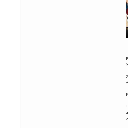
P
i
2
A
P
L
u
p