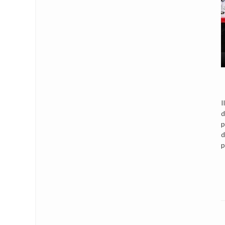
I
d
p
d
p