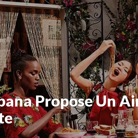
bana Propose Un Air
te