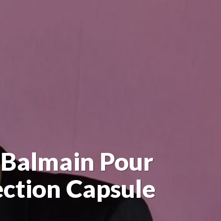
c Balmain Pour
ection Capsule