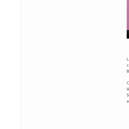
L
c
B
C
l
S
a