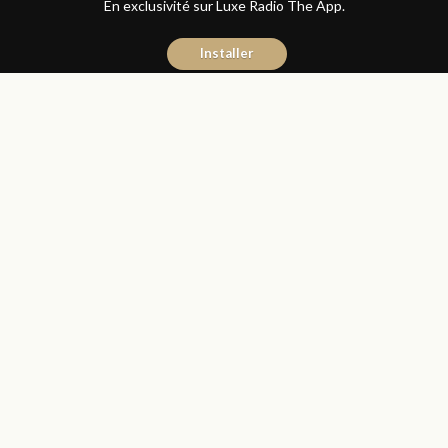
En exclusivité sur Luxe Radio The App.
Installer
Donia Hachem
13 janvier 2017
Les Matins Luxe
Partager