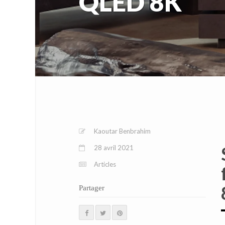
QLED 8K
Kaoutar Benbrahim
28 avril 2021
Articles
Partager