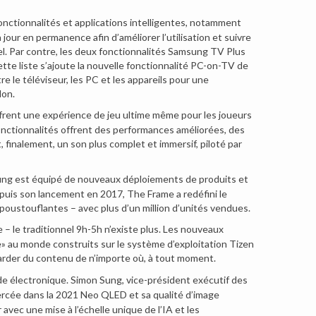
nctionnalités et applications intelligentes, notamment
ur en permanence afin d’améliorer l’utilisation et suivre
l. Par contre, les deux fonctionnalités Samsung TV Plus
tte liste s’ajoute la nouvelle fonctionnalité PC-on-TV de
 le téléviseur, les PC et les appareils pour une
lon.
ent une expérience de jeu ultime même pour les joueurs
 fonctionnalités offrent des performances améliorées, des
 finalement, un son plus complet et immersif, piloté par
msung est équipé de nouveaux déploiements de produits et
uis son lancement en 2017, The Frame a redéfini le
époustouflantes – avec plus d’un million d’unités vendues.
– le traditionnel 9h-5h n’existe plus. Les nouveaux
» au monde construits sur le système d’exploitation Tizen
egarder du contenu de n’importe où, à tout moment.
de électronique. Simon Sung, vice-président exécutif des
percée dans la 2021 Neo QLED et sa qualité d’image
vec une mise à l’échelle unique de l’IA et les