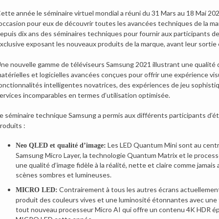
ette année le séminaire virtuel mondial a réuni du 31 Mars au 18 Mai 202
’occasion pour eux de découvrir toutes les avancées techniques de la mar
epuis dix ans des séminaires techniques pour fournir aux participants de
xclusive exposant les nouveaux produits de la marque, avant leur sortie e
ne nouvelle gamme de téléviseurs Samsung 2021 illustrant une qualité d
atérielles et logicielles avancées conçues pour offrir une expérience v
onctionnalités intelligentes novatrices, des expériences de jeu sophistiq
ervices incomparables en termes d’utilisation optimisée.
e séminaire technique Samsung a permis aux différents participants d’é
roduits :
Les LED Quantum Mini sont au centre
Neo QLED et qualité d’image:
Samsung Micro Layer, la technologie Quantum Matrix et le proce
une qualité d’image fidèle à la réalité, nette et claire comme jamais
scènes sombres et lumineuses.
Contrairement à tous les autres écrans actuellemen
MICRO LED:
produit des couleurs vives et une luminosité étonnantes avec une 
tout nouveau processeur Micro AI qui offre un contenu 4K HDR épou