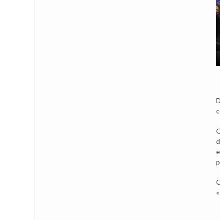
D
c
Q
d
e
p
C
«