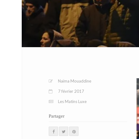
Naïma Mouaddine
7 février 2017
Les Matins Luxe
Partager