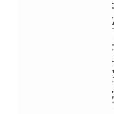
L
o
C
d
m
L
b
c
L
a
q
l
s
P
9
m
m