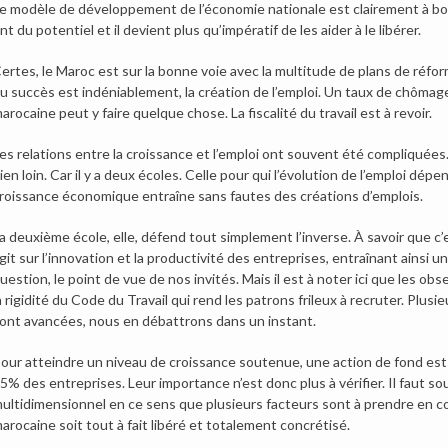
e modèle de développement de l’économie nationale est clairement à bout 
nt du potentiel et il devient plus qu’impératif de les aider à le libérer.
ertes, le Maroc est sur la bonne voie avec la multitude de plans de réfor
u succès est indéniablement, la création de l’emploi. Un taux de chômage
arocaine peut y faire quelque chose. La fiscalité du travail est à revoir.
es relations entre la croissance et l’emploi ont souvent été compliquées. U
ien loin. Car il y a deux écoles. Celle pour qui l’évolution de l’emploi dép
roissance économique entraîne sans fautes des créations d’emplois.
a deuxième école, elle, défend tout simplement l’inverse. À savoir que c’
git sur l’innovation et la productivité des entreprises, entraînant ainsi
uestion, le point de vue de nos invités. Mais il est à noter ici que les o
a rigidité du Code du Travail qui rend les patrons frileux à recruter. Plusi
ont avancées, nous en débattrons dans un instant.
our atteindre un niveau de croissance soutenue, une action de fond est
5% des entreprises. Leur importance n’est donc plus à vérifier. Il faut s
ultidimensionnel en ce sens que plusieurs facteurs sont à prendre en co
arocaine soit tout à fait libéré et totalement concrétisé.