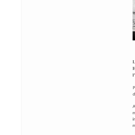
L
H
l
P
d
A
m
i
m