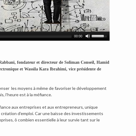
00:00
abbani, fondateur et directeur de Soliman Conseil, Hamid
lectronique et Wassila Kara Ibrahimi, vice présidente de
 repenser les moyens à même de favoriser le développement
, l’heure est à la méfiance.
fiance aux entreprises et aux entrepreneurs, unique
a création d’emploi. Car une baisse des investissements
prises, ô combien essentielle à leur survie tant sur le