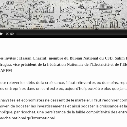
00:00
es invités : Hassan Charraf, membre du Bureau National du CJD, Salim R
ragua, vice président de la Fédération Nationale de l’Electricité et de l’E
’AFEM
our relever les défis de la croissance, il faut réinventer, ou du moins,
es entreprises dans un contexte où, aujourd’hui peut-être plus que jamais
nalystes et économistes ne cessent de le marteler, il faut redonner con
oyen de booster les investissements et ainsi booster la croissance et l
mplique, par ricochet, une persistance de la faible compétitivité des entre
arché national qu’international.