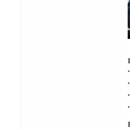
•
•
•
•