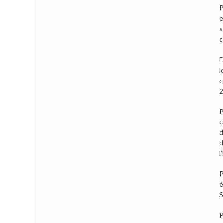
P
e
s
c
E
l
c
2
P
c
d
d
l
P
é
S
P