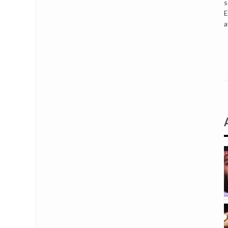
s
E
a