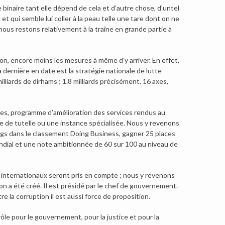
 binaire tant elle dépend de cela et d’autre chose, d’untel
t qui semble lui coller à la peau telle une tare dont on ne
us restons relativement à la traîne en grande partie à
ion, encore moins les mesures à même d’y arriver. En effet,
 dernière en date est la stratégie nationale de lutte
lliards de dirhams ; 1.8 milliards précisément. 16 axes,
s, programme d’amélioration des services rendus au
 de tutelle ou une instance spécialisée. Nous y revenons
rangs dans le classement Doing Business, gagner 25 places
dial et une note ambitionnée de 60 sur 100 au niveau de
et internationaux seront pris en compte ; nous y revenons
ion a été créé. Il est présidé par le chef de gouvernement.
re la corruption il est aussi force de proposition.
rôle pour le gouvernement, pour la justice et pour la