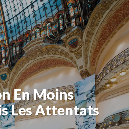
on En Moins
s Les Attentats