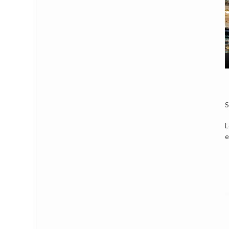
S
L
e