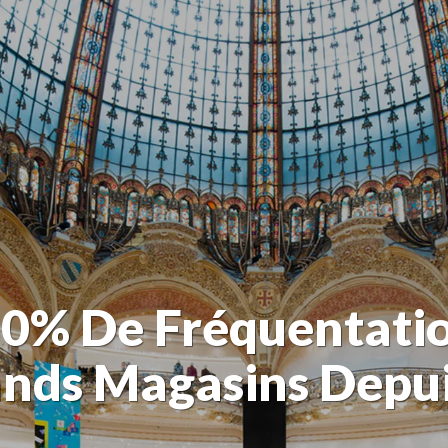
 30% De Fréquentati
nds Magasins Depui