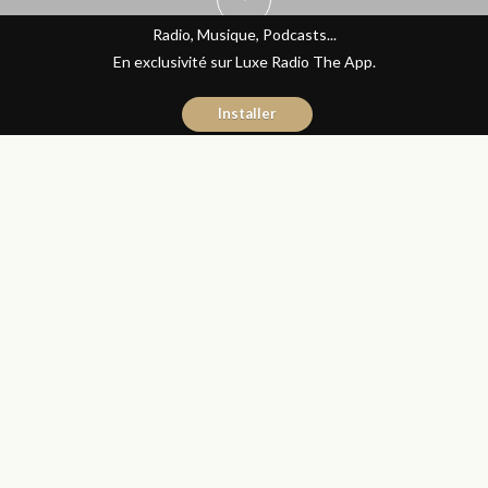
Radio, Musique, Podcasts...
En exclusivité sur Luxe Radio The App.
Installer
Yasmina El Kadiri
11 août 2016
Journal du Luxe
Partager