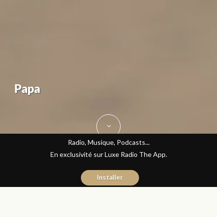
Papa
Radio, Musique, Podcasts...
En exclusivité sur Luxe Radio The App.
Installer
Sara Rami