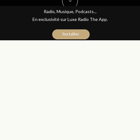
Radio, Musique, Podcasts...
En exclusivité sur Luxe Radio The App.
Installer
Mehdi Touassi
20 décembre 2016
Avec ou Sans Parure
Partager