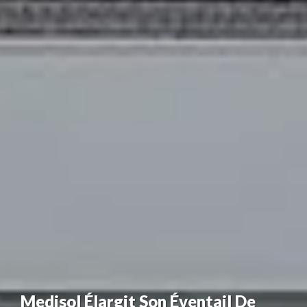
Medisol Élargit Son Éventail De