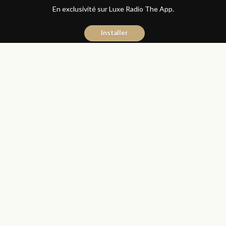
En exclusivité sur Luxe Radio The App.
Installer
Naïma Mouaddine
3 mai 2017
Les Matins Luxe
Partager