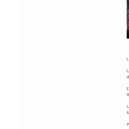
L
U
d
E
R
U
f
P