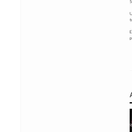
5
U
t
E
p