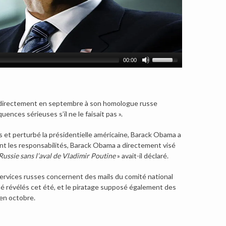
00:00
é directement en septembre à son homologue russe
nces sérieuses s’il ne le faisait pas ».
s et perturbé la présidentielle américaine, Barack Obama a
nant les responsabilités, Barack Obama a directement visé
Russie sans l’aval de Vladimir Poutine
» avait-il déclaré.
services russes concernent des mails du comité national
été révélés cet été, et le piratage supposé également des
 en octobre.