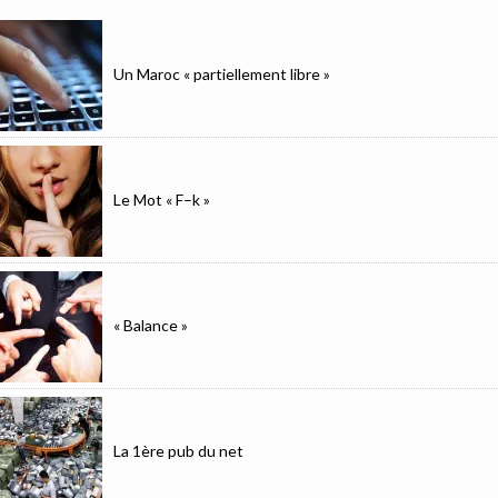
Un Maroc « partiellement libre »
Le Mot « F–k »
« Balance »
La 1ère pub du net