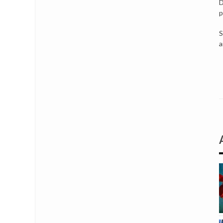
D
p
S
a