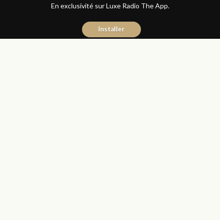
En exclusivité sur Luxe Radio The App.
Installer
Naïma Mouaddine
12 octobre 2016
Les Matins Luxe
Partager