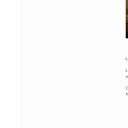
L
L
a
O
f