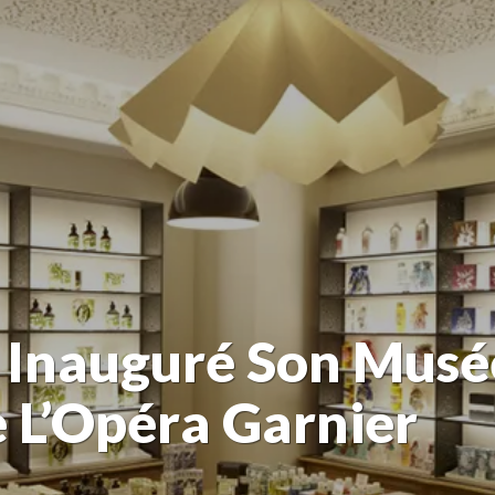
 Inauguré Son Musé
e L’Opéra Garnier