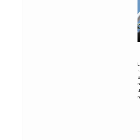
L
s
d
n
d
n