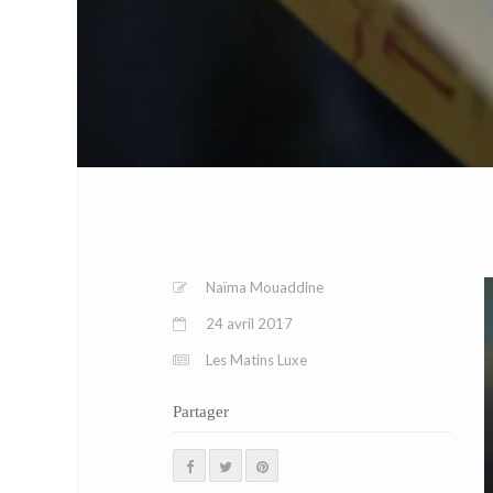
Naïma Mouaddine
24 avril 2017
Les Matins Luxe
Partager