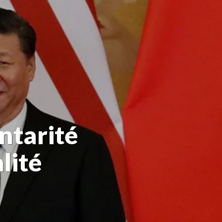
ntarité
lité