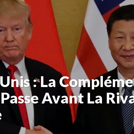
Unis : La Compléme
asse Avant La Riva
e