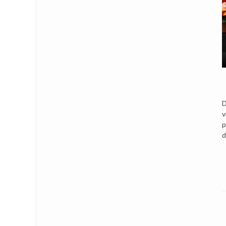
D
v
p
d