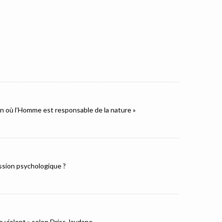
ion où l’Homme est responsable de la nature »
ression psychologique ?
e violent » selon Driss Jaydane