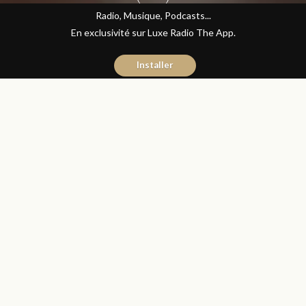
Radio, Musique, Podcasts...
En exclusivité sur Luxe Radio The App.
Installer
Yasmina El Kadiri
6 juin 2016
Journal du Luxe
Partager