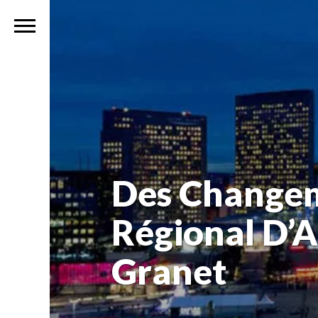
Des Change
Régional D’A
Granet