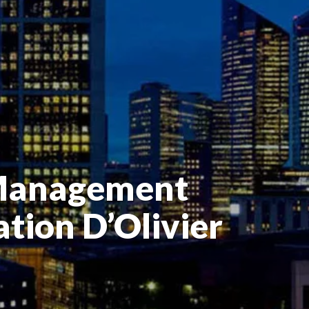
 Management
tion D’Olivier