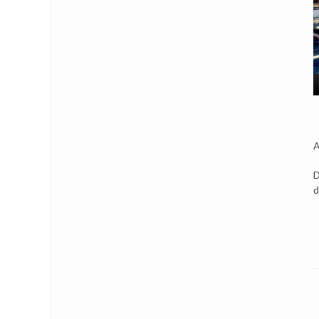
A
D
d