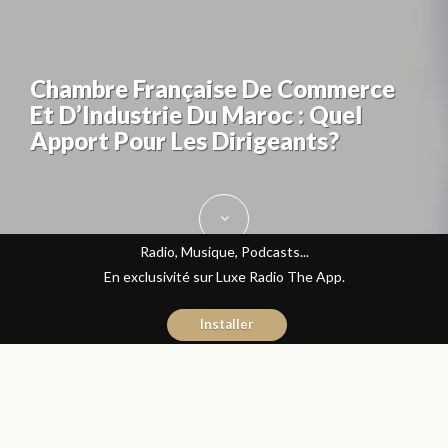
Chambre Française De Commerce
Et D’Industrie Du Maroc : Quel
Apport Pour Les Dirigeants?
Radio, Musique, Podcasts...
En exclusivité sur Luxe Radio The App.
Installer
Naïma Mouaddine
19 avril 2016
Les Matins Luxe