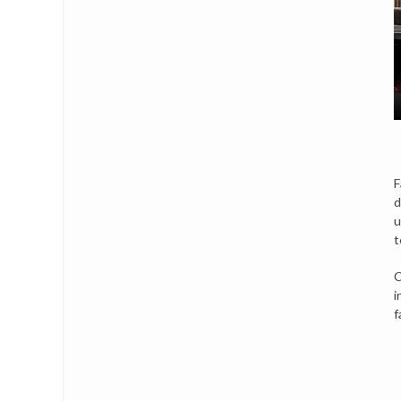
F
d
u
t
C
i
f