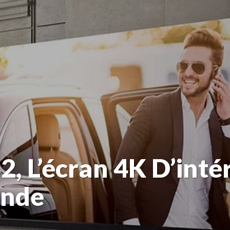
, L’écran 4K D’intér
onde