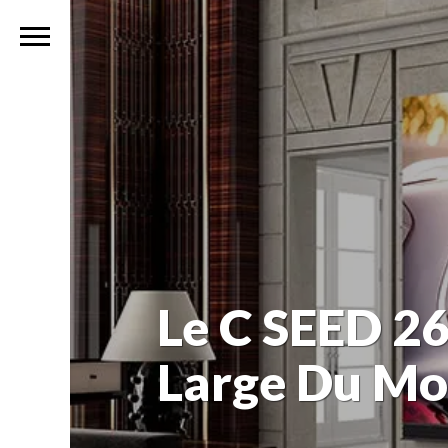
Le C SEED 262
Large Du M