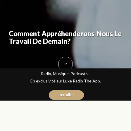
Comment Appréhenderons-Nous Le
Travail De Demain?
Radio, Musique, Podcasts...
En exclusivité sur Luxe Radio The App.
Installer
Donia Hachem
25 avril 2016
Les Matins Luxe