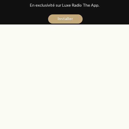
En exclusivité sur Luxe Radio The App.
Installer
Donia Hachem
14 novembre 2017
Les Matins Luxe
Partager