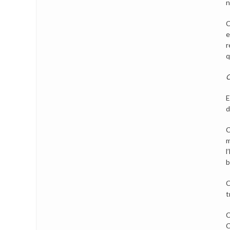
n
C
e
r
q
C
E
d
C
m
l
b
C
t
C
C