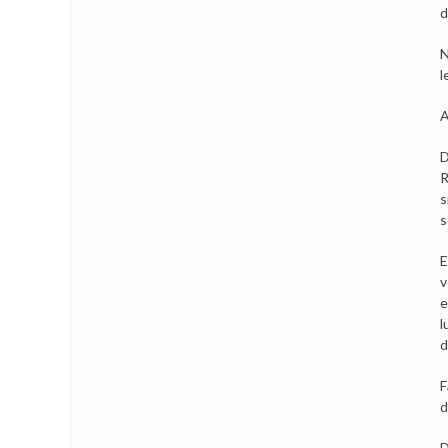
d
N
l
A
D
R
s
s
E
v
e
l
d
F
d
D