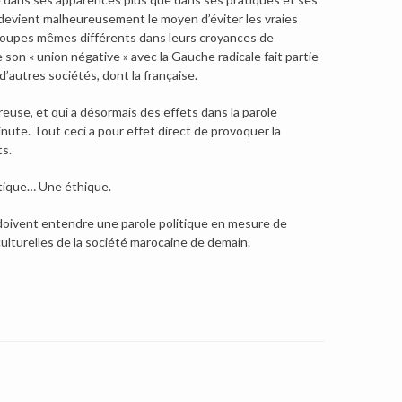
tu devient malheureusement le moyen d’éviter les vraies
groupes mêmes différents dans leurs croyances de
 son « union négative » avec la Gauche radicale fait partie
’autres sociétés, dont la française.
euse, et qui a désormais des effets dans la parole
ute. Tout ceci a pour effet direct de provoquer la
ts.
tique… Une éthique.
i doivent entendre une parole politique en mesure de
culturelles de la société marocaine de demain.