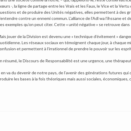
œurs -, la ligne de partage entre les Vrais et les Faux, le Vice et la Ver
uestions et de produire des Unités négatives, elles permettent à des 
’entendre contre un ennemi commun. L’alliance de l’Adl wa l’ihssane et de
es exemples qu’on peut citer. Cette « unité négative » se retrouve dans d
ais jouer de la Division est devenu une « technique d’évitement » danger
uotidienne. Les réseaux sociaux en témoignent chaque jour, à chaque min
onfusion et permettent à l’irrationnel de prendre le pouvoir sur les espri
n résumé, le Discours de Responsabilité est une urgence, une thérapeu
l en va du devenir de notre pays, de l’avenir des générations futures qu
roduire les bases à la fois théoriques mais aussi sociales, économiques, 