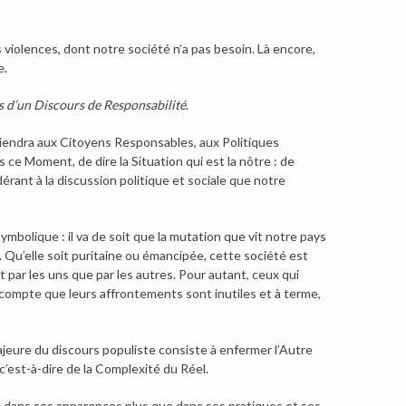
iolences, dont notre société n’a pas besoin. Là encore,
e.
ls d’un Discours de Responsabilité
.
tiendra aux Citoyens Responsables, aux Politiques
e Moment, de dire la Situation qui est la nôtre : de
érant à la discussion politique et sociale que notre
mbolique : il va de soit que la mutation que vit notre pays
 ». Qu’elle soit puritaine ou émancipée, cette société est
par les uns que par les autres. Pour autant, ceux qui
 compte que leurs affrontements sont inutiles et à terme,
majeure du discours populiste consiste à enfermer l’Autre
c’est-à-dire de la Complexité du Réel.
e dans ses apparences plus que dans ses pratiques et ses