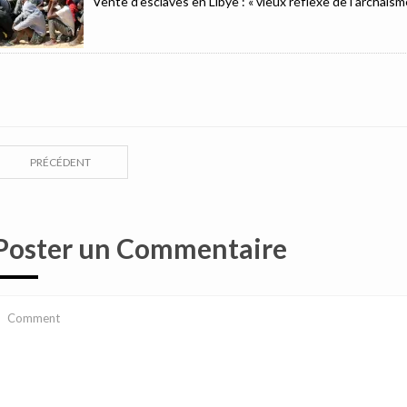
Vente d’esclaves en Libye : « vieux réflexe de l’archaïsm
PRÉCÉDENT
Poster un Commentaire