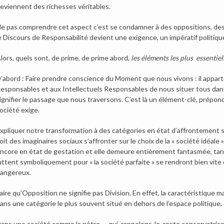
eviennent des richesses véritables.
e pas comprendre cet aspect c’est se condamner à des oppositions, des v
e Discours de Responsabilité devient une exigence, un impératif politiqu
lors, quels sont, de prime, de prime abord,
les éléments les plus essentie
’abord : Faire prendre conscience du Moment que nous vivons : il appar
esponsables et aux Intellectuels Responsables de nous situer tous dans c
ignifier le passage que nous traversons. C’est là un élément-clé, prépond
ociété exige.
xpliquer notre transformation à des catégories en état d’affrontement sy
oit des imaginaires sociaux s’affronter sur le choix de la « société idéale
ncore en état de gestation et elle demeure entièrement fantasmée, tant 
uttent symboliquement pour « la société parfaite » se rendront bien vite
angereux.
aire qu’Opposition ne signifie pas Division. En effet, la caractéristique 
ans une catégorie le plus souvent situé en dehors de l’espace politique, 
ans une société comme la nôtre, – qui, rappelons-le, reste conservatric