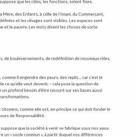
uppose que les rôles, les fonctions, soient fixes.
e la Mère, des Enfants, à celle de l’Imam, du Commerçant,
 définies et les clivages sont visibles. Les espaces sont
iche et le pauvre. Les mots disent les choses de sorte
s, de bouleversements, de redéfinition de nouveaux rôles,
omme il engendre des peurs, des replis… car c’est le
e ce qu’elle veut devenir, – cela pose la question de
e un profond besoin d’être rassuré sur ses bases aussi
transformations.
itoyens, comme elle est, en principe ce qui doit fonder le
scours de Responsabilité.
r suppose que la société à venir se fabrique sous nos yeux.
e un « socle commun », à partir duquel nos différences