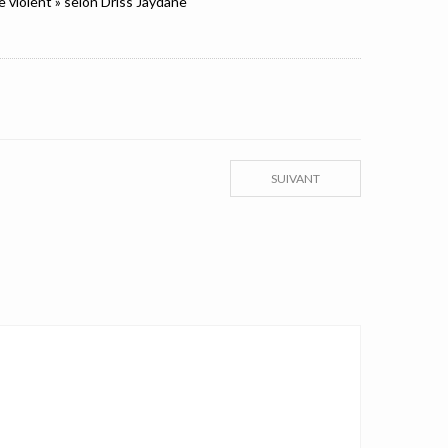
e violent » selon Driss Jaydane
SUIVANT