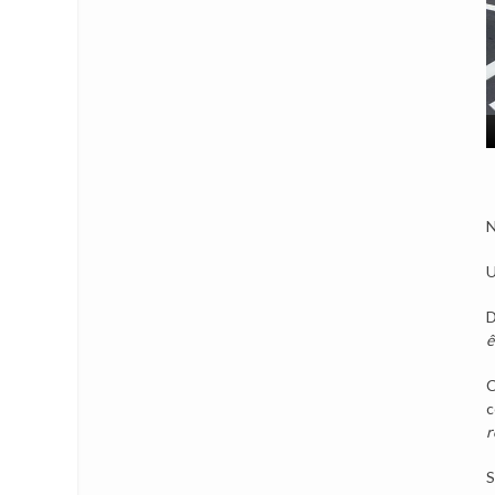
N
U
D
ê
C
c
r
S