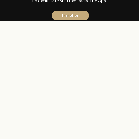
En exclusivité sur Luxe Radio The App.
Installer
Kaoutar Benbrahim
29 septembre 2022
Articles
Partager
Tanjazz 2022, une 21ième
édition festive, riche en
surprises et en émotions !