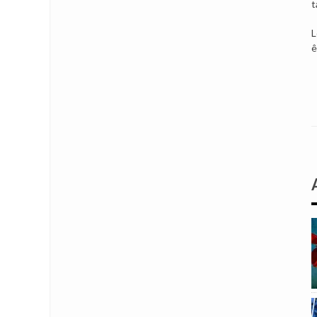
t
L
ê