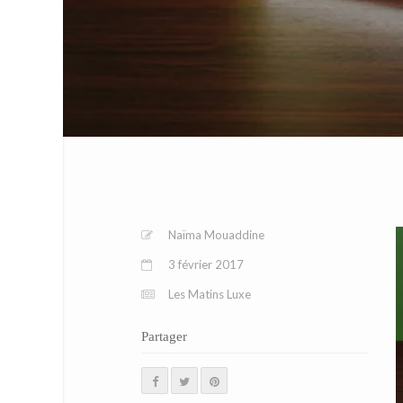
Naïma Mouaddine
3 février 2017
Les Matins Luxe
Partager