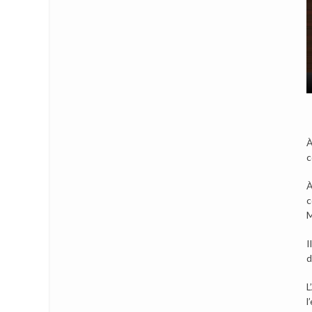
À
c
À
c
M
I
d
L
l